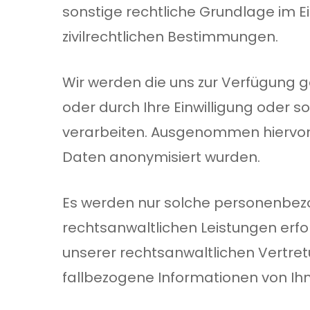
sonstige rechtliche Grundlage im E
zivilrechtlichen Bestimmungen.
Wir werden die uns zur Verfügung g
oder durch Ihre Einwilligung oder
verarbeiten. Ausgenommen hiervon i
Daten anonymisiert wurden.
Es werden nur solche personenbezo
rechtsanwaltlichen Leistungen erfor
unserer rechtsanwaltlichen Vertre
Hit enter to search or ESC to close
fallbezogene Informationen von Ihn